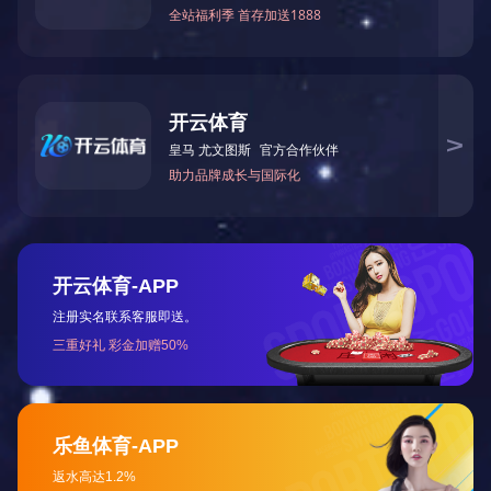
合作品牌
联系我们
020-87566596
联系我们
您现在的位置：
mk国际体育_MK中国一站式体育服务
>
客服中心
>
联系我们
联系我们
全部分类
