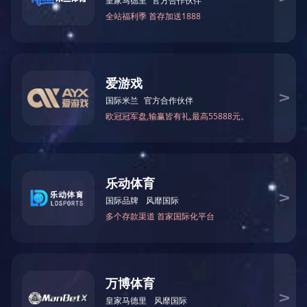
工程案例
进一步了解

国内案例
国外案例
关于我们

关于我们
进一步了解

公司简介
mk国际体育
荣誉资质
发展历程