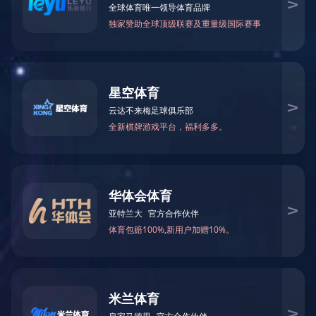
安全无线网络建设方案
智能化机房建设及动环监测
分支组网及移动办公
智能化组网解决方案
新闻资讯

新闻资讯
进一步了解

mk国际体育
行业新闻
工程案例
