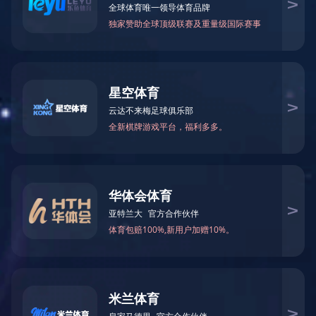
安全无线网络建设方案
智能化机房建设及动环监测
分支组网及移动办公
智能化组网解决方案
新闻资讯

新闻资讯
进一步了解

mk国际体育
行业新闻
工程案例
