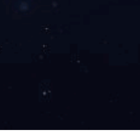
决方案
安全无线网络建设方案
智能化机房建设及动环监测
分
支组网及移动办公
智能化组网解决方案
新闻资讯
mk国际体育
行业新闻
工程案例
国内案例
国外案例
关于我们
公司简介
mk国际体育
荣誉资质
发展历程
合作品牌
联系我们
mk国际体育_MK中国一站式体育服务
服务热线：
020-87566596
地址：
广州市萝岗区科学城科学大道绿地中央广场E栋2716室